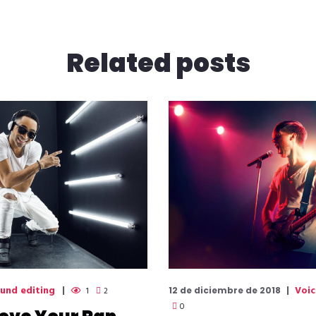
Related
posts
und editing
Voic
1
2
12 de diciembre de 2018
0