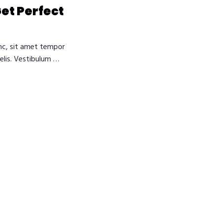
et Perfect
c, sit amet tempor
 felis. Vestibulum …