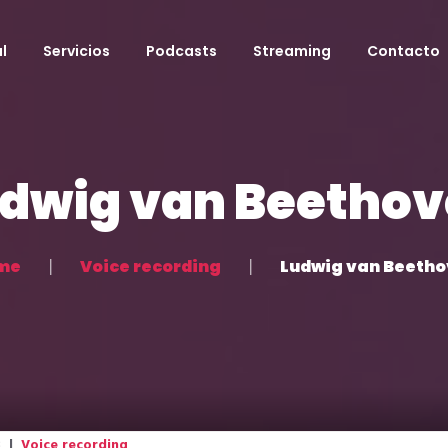
l
Servicios
Podcasts
Streaming
Contacto
dwig van Beetho
me
Voice recording
Ludwig van Beeth
Voice recording
8