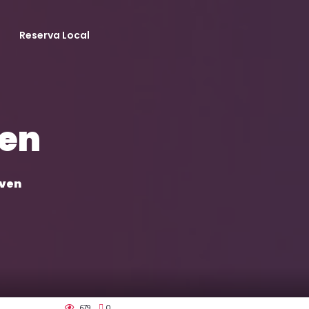
Reserva Local
ven
oven
679
0