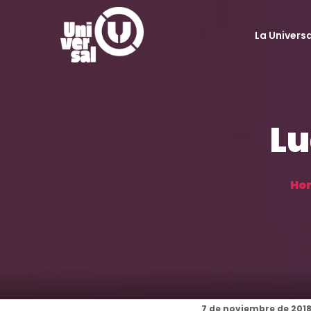
La Universa
Lu
Ho
7 de noviembre de 201