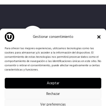
Gestionar consentimiento
Para ofrecer las mejores experiencias, utilizamos tecnologías como las
cookies para almacenar y/o acceder a la información del dispositivo. El
consentimiento de estas tecnologías nos permitirá procesar datos como el
B
rindamos un entorno para el desarrollo y la creación
comportamiento de navegación o las identificaciones únicas en este sitio. No
musical, poniendo a tu disposición
locales de
consentir o retirar el consentimiento, puede afectar negativamente a ciertas
características y funciones.
ensayo
y
estudio de grabación
totalmente
equipados.
Aceptar
Rechazar
Ensayos la universal © All Rights Reserved - 2026. Todos los derechos
Ver preferencias