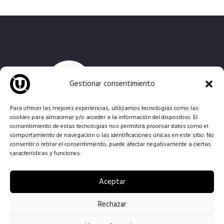
Gestionar consentimiento
Para ofrecer las mejores experiencias, utilizamos tecnologías como las
cookies para almacenar y/o acceder a la información del dispositivo. El
consentimiento de estas tecnologías nos permitirá procesar datos como el
B
rindamos un entorno para el desarrollo y la creación
comportamiento de navegación o las identificaciones únicas en este sitio. No
musical, poniendo a tu disposición
locales de
consentir o retirar el consentimiento, puede afectar negativamente a ciertas
características y funciones.
ensayo
y
estudio de grabación
totalmente
equipados.
Aceptar
Rechazar
Ensayos la universal © All Rights Reserved - 2026. Todos los derechos