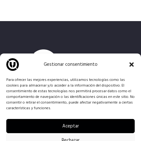
Gestionar consentimiento
Para ofrecer las mejores experiencias, utilizamos tecnologías como las
cookies para almacenar y/o acceder a la información del dispositivo. El
consentimiento de estas tecnologías nos permitirá procesar datos como el
B
rindamos un entorno para el desarrollo y la creación
comportamiento de navegación o las identificaciones únicas en este sitio. No
musical, poniendo a tu disposición
locales de
consentir o retirar el consentimiento, puede afectar negativamente a ciertas
ensayo
y
estudio de grabación
totalmente
características y funciones.
equipados.
Aceptar
Rechazar