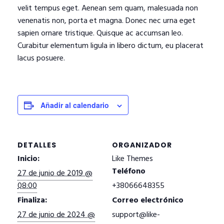
velit tempus eget. Aenean sem quam, malesuada non
venenatis non, porta et magna. Donec nec urna eget
sapien ornare tristique. Quisque ac accumsan leo.
Curabitur elementum ligula in libero dictum, eu placerat
lacus posuere.
Añadir al calendario
DETALLES
ORGANIZADOR
Inicio:
Like Themes
Teléfono
27 de junio de 2019 @
08:00
+38066648355
Finaliza:
Correo electrónico
27 de junio de 2024 @
support@like-